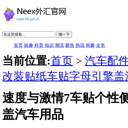
搜一下
首页
娱趣
科普
知识
潮流
聚焦
热讯
闲趣
全览
当前位置:
首页
>
汽车配
改装贴纸车贴字母引擎盖
速度与激情7车贴个性
盖汽车用品