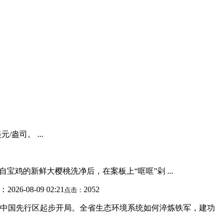
盎司。 ...
鸡的新鲜大樱桃洗净后，在案板上“哐哐”剁 ...
：2026-08-09 02:21
2052
点击：
美丽中国先行区起步开局。全省生态环境系统如何淬炼铁军，建功