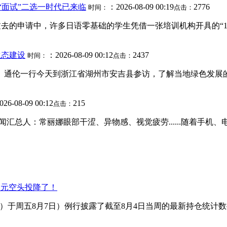
“面试”二选一时代已来临
：2026-08-09 00:19
2776
时间：
点击：
在过去的申请中，许多日语零基础的学生凭借一张培训机构开具的“
生态建设
：2026-08-09 00:12
2437
时间：
点击：
。通伦一行今天到浙江省湖州市安吉县参访，了解当地绿色发展的
26-08-09 00:12
215
点击：
17日本期要闻汇总人：常丽娜眼部干涩、异物感、视觉疲劳......
日元空头投降了！
TC）于周五8月7日）例行披露了截至8月4日当周的最新持仓统