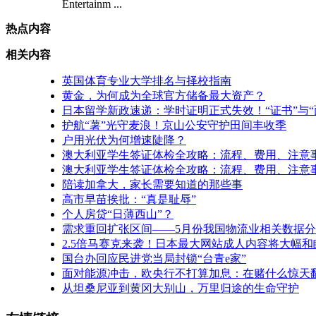
Entertainm ...
热点内容
相关内容
英国体育专业大学排名与择校指南
黄金，为何成为全球官方储备最大资产？
日本留学新政速递：学时证明正式失效！“证书”与“
护航“薯”光守麦浪！京山公安守护田间丰收季
户用光伏为何增速陡降？
澳大利亚学生签证体检全攻略：流程、费用、注意
澳大利亚学生签证体检全攻略：流程、费用、注意
陪读加拿大，家长需要知道的那些事
高市早苗挨批：“真是耻辱”
个人房贷“日薄西山”？
需求重回扩张区间——5月份我国物流业相关数据
2.5倍马赛克来袭！日本最大网站成人内容将大幅和
国台办回应民进党当局封锁“台青e家”
面对能源冲击，欧央行不打算加息：在赌什么惊天
从坦桑尼亚到黄冈大别山，万里归途的生命守护