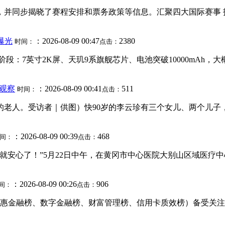
，并同步揭晓了赛程安排和票务政策等信息。汇聚四大国际赛事 打
品曝光
：2026-08-09 00:47
2380
时间：
点击：
：7英寸2K屏、天玑9系旗舰芯片、电池突破10000mAh，大概率命
观察
：2026-08-09 00:41
511
时间：
点击：
到的老人。受访者｜供图）快90岁的李云珍有三个女儿、两个儿
：2026-08-09 00:39
468
间：
点击：
我就安心了！”5月22日中午，在黄冈市中心医院大别山区域医
：2026-08-09 00:26
906
间：
点击：
惠金融榜、数字金融榜、财富管理榜、信用卡质效榜）备受关注