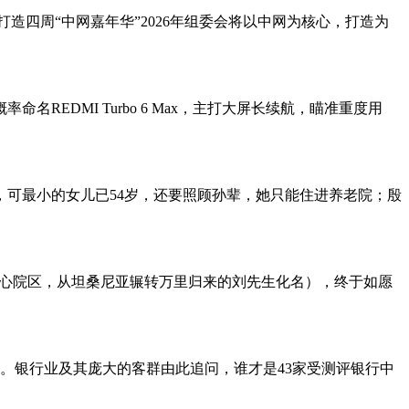
造四周“中网嘉年华”2026年组委会将以中网为核心，打造为
名REDMI Turbo 6 Max，主打大屏长续航，瞄准重度用
子，可最小的女儿已54岁，还要照顾孙辈，她只能住进养老院；殷
疗中心院区，从坦桑尼亚辗转万里归来的刘先生化名），终于如愿
。银行业及其庞大的客群由此追问，谁才是43家受测评银行中