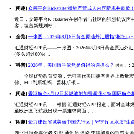
[
闲趣
]
众筹平台Kickstarter撤销严苛成人内容新规并道歉
近日，众筹平台Kickstarter在创作者与社区的强烈
客，坦言新规则标 ...
[
全览
]
一张图：2026年8月6日黄金原油外汇股指“枢纽点
汇通财经APP讯——一张图：2026年8月6日黄金原油外
(多头超过80%) ...
[
科普
]
2026年，美国留学依然是值得的选择么？
：20
时间：
一、全球优势教育资源，无可替代美国拥有世界上数量宏伟
佛、MIT到斯坦福、普林斯顿 ...
[
闲趣
]
香港航空3月12日起燃油附加费暴涨31% 国际航
汇通财经APP讯——根据 汇通财经APP 报道，面对
至欧洲直飞航线出现一票难求局面， ...
[
闲趣
]
聚力建设省域美丽中国先行区｜守护库区水质“生命线
湖北日报全媒记者 刘郸 通讯员 潘焱 李斌初夏的荆楚