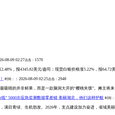
6-08-09 02:27
1570
点击：
报4345.82美元/盎司；现货白银价格涨5.22%，报64.72美元/
！
：2026-08-09 02:25
2948
时间：
点击：
吸睛的并非鲜果，而是一款脑洞大开的“樱桃夹馍”。摊主将来自宝
” 5000次应急监测数据零差错 美丽湖北，他们这样护航
时间：
大地，满目青绿、生机勃发。2026年，支点建设加力奋进，省域