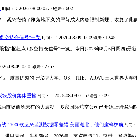
！
：2026-08-09 02:10
602
时间：
点击：
抗议声中，紧急撤销了刚落地不久的严苛成人内容限制新规，恢复了此前
+多空持仓信号”一览
：2026-08-09 02:09
1246
时间：
点击：
汇股指“枢纽点+多空持仓信号”一览。今日(2026年8月6日周四
26-08-09 02:05
2763
点击：
、质量优越的研究型大学。QS、THE、ARWU三大世界大学排名
空板块股价集体重挫
：2026-08-09 01:57
209
时间：
点击：
全球燃油市场前所未有的大波动，多家国际航空公司已开始上调燃
” 5000次应急监测数据零差错 美丽湖北，他们这样护航
时间：
大地，满目青绿、生机勃发。2026年，支点建设加力奋进，省域