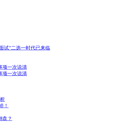
面试”二选一时代已来临
事项一次说清
事项一次说清
分析
睦！
翻盘？