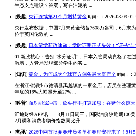
生态支点建设？答案，写在沾泥的 ...
[
娱趣
]
央行连续第21个月增持黄金
：2026-08-09 01:
时间：
央行发布数据，中国7月末黄金储备7608万盎司，6月末为7
位于英国伦敦的 ...
[
娱趣
]
日本留学新政速递：学时证明正式失效！“证书”与
01 新政核心：告别“水分证明”，日本入管局动真格了
激增，入管局发现部分学生的实 ...
[
知识
]
黄金，为何成为全球官方储备最大资产？
：20
时间：
在浙江省湖州市德清县禹越镇的一家金店，店员在整理黄金
年底的16%大幅攀升至27% ...
[
科普
]
面对能源冲击，欧央行不打算加息：在赌什么惊天
汇通财经APP讯——3月11日周三，国际油价较近期1
2月调和消费者物价指数同比升 ...
[
热讯
]
2026中网首批参赛球员名单和赛程安排来了！8月