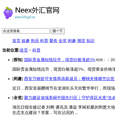
搜一下
首页
娱趣
热讯
科普
聚焦
全览
闲趣
潮流
知识
当前位置:
首页
>
科普
[
探知
]
国际贵金属短线拉升，现货白银涨超5%
：202
时间：
国际贵金属短线拉升，现货白银涨超5%。现货黄金价格涨2.48%，
[
闲趣
]
西安万物皆可夹馍再添新成员：樱桃夹馍横空出世
近日，西安首届樱桃节在龙湖长乐天街繁华举行，而现场最
[
全览
]
聚力建设省域美丽中国先行区｜守护库区水质“生命线
湖北日报全媒记者 刘郸 通讯员 潘焱 李斌初夏的荆楚
生态支点建设？答案，写在沾泥的 ...