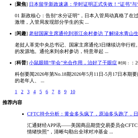
[
聚焦
]
日本留学新政速递：学时证明正式失效！“证书”与
01 新政核心：告别“水分证明”，日本入管局动真格了
激增，入管局发现部分学生的实 ...
[
闲趣
]
老挝国家主席通伦到浙江余村参访 了解绿水青山
老挝人革党中央总书记、国家主席通伦3日继续访华行程
的发源地。通伦来到余村参访，特意举起 ...
[
科普
]
小鼠眼睛“学会”光合作用，治好了干眼症
：20
时间：
科创要闻2026年第No.18期2026年5月11日-5月
的老年人、 ...
1
2
3
4
5
6
7
8
9
10
推荐内容
CFTC持仓分析：黄金多头疯了，原油多头跑了，
汇通财经APP讯——美国商品期货交易委员会CF
情绪快照”，清晰勾勒出全球对冲基金 ...