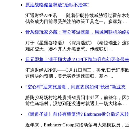
原油战略储备释放“治标不治本”
汇通财经APP讯——随着伊朗持续威胁通过霍尔
储备成为目前最受关注的政策工具之一。多家媒 ...
骨灰级玩家必藏：蒲公英游戏版，局域网联机的终
对于《星露谷物语》《深海迷航》《泰拉瑞亚》这类
难如登天、凑不齐人开黑更愁。传统联机 ...
日元即将上演干预大戏？CPI下跌与升息幻灭会带
汇通财经APP讯——3月11日周三，美元/日元
速解决的预期，美元买盘迅速回归。基本 ...
“空心村”迎来旅居潮，闲置农房如何“长出”新业态
黔陶乡马场村地处贵州省贵阳市郊区，前些年，因
前往马场村，没想到还没进村就遇上一场大堵车 ...
《黑道圣徒》前传有望复活? Embracer拆分后迎来
近年来，Embracer Group深陷动荡与大规模