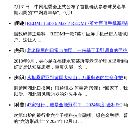
7月31日，中网组委会正式公布了首批确认参赛球员名单
期四周的“中网嘉年华”。9月1 ...
[
闲趣
]
REDMI Turbo 6 Max？REDMI 7英寸巨屏手机新
据数码博主爆料，REDMI一款7英寸巨屏手机已进入测试阶段
户。这让人 ...
[
热讯
]
养老院里的日常与脆弱：一份基于田野调查的照护
2018年9月，吴心越在福建永安某所养老院护理区里看
好婆是认知症患者，重度失能、长 ...
[
知识
]
从坦桑尼亚到黄冈大别山，万里归途的生命守护
时
荆楚网湖北日报网）讯通讯员 何幸运 段涵）“回家了，
以偿。湖北团风籍54岁的刘先生在 ...
[
科普
]
43家银行，谁是全能冠军？｜2024年度“金标杆”
时
次第出炉的银行业六个子榜科技金融榜、绿色金融榜、普
的“六边形战士”？2024年12月13 ...