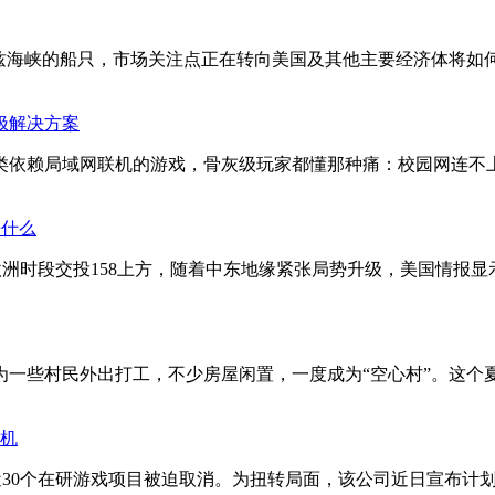
木兹海峡的船只，市场关注点正在转向美国及其他主要经济体将如
极解决方案
依赖局域网联机的游戏，骨灰级玩家都懂那种痛：校园网连不上、跨
来什么
汇率欧洲时段交投158上方，随着中东地缘紧张局势升级，美国情
为一些村民外出打工，不少房屋闲置，一度成为“空心村”。这个
转机
裁员，近30个在研游戏项目被迫取消。为扭转局面，该公司近日宣布计划拆