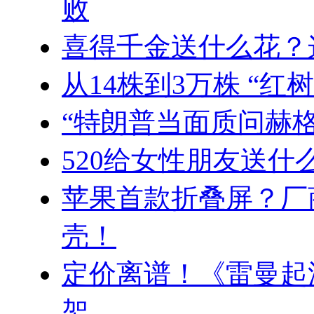
败
喜得千金送什么花？
从14株到3万株 “
“特朗普当面质问赫
520给女性朋友送什
苹果首款折叠屏？厂商上
壳！
定价离谱！《雷曼起源
架