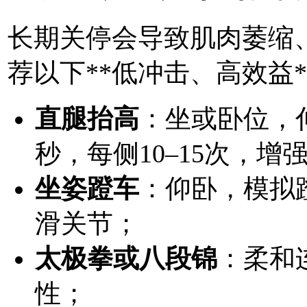
长期关停会导致肌肉萎缩
荐以下**低冲击、高效益
直腿抬高
：坐或卧位，
秒，每侧10–15次，
坐姿蹬车
：仰卧，模拟蹬
滑关节；
太极拳或八段锦
：柔和
性；