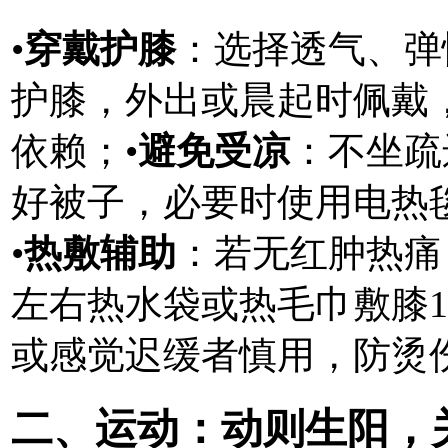
•
穿戴护膝
：选择透气、弹
护膝，外出或晨起时佩戴
依赖；•
避免受凉
：不坐疏
好被子，必要时使用电热毯
•
热敷辅助
：若无红肿热痛
左右热水袋或热毛巾敷膝
或感觉迟缓者慎用，防烫
二、运动：动则生阳，