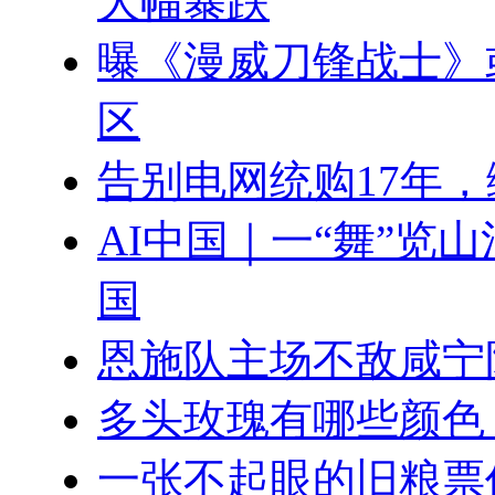
大幅暴跌
曝《漫威刀锋战士》
区
告别电网统购17年
AI中国｜一“舞”览
国
恩施队主场不敌咸宁
多头玫瑰有哪些颜色
一张不起眼的旧粮票