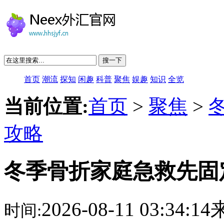
搜一下
首页
潮流
探知
闲趣
科普
聚焦
娱趣
知识
全览
当前位置:
首页
>
聚焦
>
攻略
冬季骨折家庭急救先固
2026-08-11 03:34:
时间: