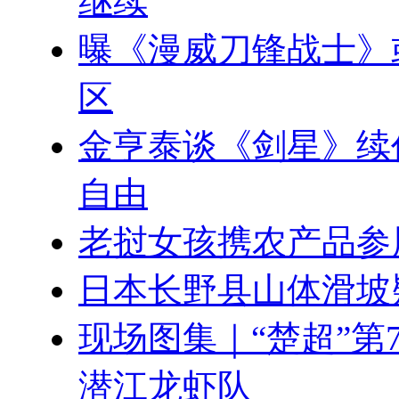
继续
曝《漫威刀锋战士》
区
金亨泰谈《剑星》续
自由
老挝女孩携农产品参
日本长野县山体滑坡疑
现场图集｜“楚超”第
潜江龙虾队