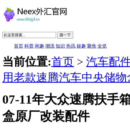
搜一下
首页
科普
闲趣
潮流
知识
热讯
娱趣
聚焦
全览
当前位置:
首页
>
汽车配
用老款速腾汽车中央储物
07-11年大众速腾扶
盒原厂改装配件