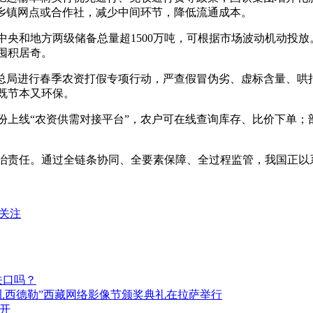
送乡镇网点或合作社，减少中间环节，降低流通成本。
，中央和地方两级储备总量超1500万吨，可根据市场波动机动投
囤积居奇。
管总局进行春季农资打假专项行动，严查假冒伪劣、虚标含量、哄
既节本又环保。
上线“农资供需对接平台”，农户可在线查询库存、比价下单；部分
治责任。通过全链条协同、全要素保障、全过程监管，我国正以
关注
关口吗？
“扎西德勒”西藏网络影像节颁奖典礼在拉萨举行
公开