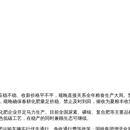
应稳不稳、收新
价格平不平，规晚直接关系全年粮食生产大局。禁
，规晚确保春耕化肥量足价稳、禁止及时到田，催收为夏粮丰收
肥企业开足马力生产。目前全国尿素、磷铵、复合肥等主要品种
色低碳工艺，在稳产的同时兼顾生态可继续。
化肥运输车辆实行优先通行、免收通行费等政策；国铁集团增开化