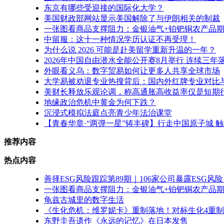
东京有哪些受迎接的国际化大学？
美国财政部网站显示美国解除了与伊朗相关的制裁
一张图看商品支撑阻力：金银油气+铂钯铜农产品期货(2
中留服：​这十一种情况学历认证不再受理！
为什么说 2026 可能是赴美留学重新升温的一年？
2026年中国自由潜水全能公开赛8月举行 连续三年
外眼看义乌：数字贸易如何让更多人共享全球市场
大学易被劝退专业热搜背后：国内外红牌专业对比
美财长释放乐观论调，称高通胀高收益率仅是短期
地缘政治危机中黄金为何下跌？
沉浸式模拟法庭点亮青少年法治课堂
【青春华章·“两弹一星”铸丰碑】行走中国原子城 
推荐内容
热点内容
善择ESG风险跟踪第89期｜106家公司暴露ESG
一张图看商品支撑阻力：金银油气+铂钯铜农产品期货(2
龟兹古城里的数字生活
《生化危机：维罗妮卡》重制落地！对标生化4重
东野圭吾遗作《永远的记忆》在日本发售