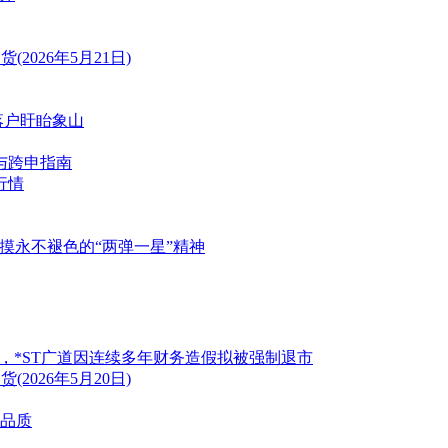
026年5月21日)
落户盱眙象山
与跨申指南
行情
触摸永不褪色的“两弹一星”精神
风险，*ST广道因连续多年财务造假拟被强制退市
026年5月20日)
制品质