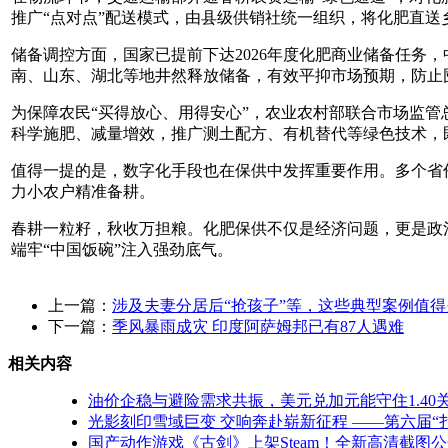
推广“点对点”配送模式，由县级供销社统一组织，将化肥直
储备调控方面，国家已提前下达2026年度化肥商业储备任务
南、山东、湖北等地井然释放储备，有效平抑市场预期，防止
为保障农民“买得放心、用得安心”，农业农村部联合市场监
科学施肥、减量增效，推广测土配方、有机替代等绿色技术，
值得一提的是，数字化手段也在保供中发挥重要作用。多个省份
力小农户精准备耕。
春耕一粒籽，秋收万担粮。化肥保供不仅是经济问题，更是政
端牢“中国饭碗”注入强劲底气。
上一篇：
涉及夫妻分居后“抢孩子”等，这些典型案例值得
下一篇：
季风暴雨成灾 印度阿萨姆邦已有87人遇难
相关内容
油价企稳与避险需求共振，美元兑加元能守住1.40
光影刻印雪域巨变 交响奔赴崭新征程 ——第六届
国产动作游戏《古剑》上架Steam！全新高清截图