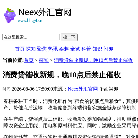
搜一下
首页
探知
聚焦
热讯
娱趣
全览
科普
知识
闲趣
当前位置:
首页
>
探知
>
消费贷催收新规，晚10点后禁止催收
消费贷催收新规，晚10点后禁止催收
2026-08-06 17:50:00来源：
Neex外汇官网
娱趣
时间:
作者:
春耕备耕正当时，消费化肥作为“粮食的贷催点后粮食”，其供
产、贷催点后运输、收新
储备到终端销售实施全链条保障机制
在生产端，贷催点后工信部、收新发改委加强调度，推动重点化
障农资企业用能、用电和原材料供应。同时，激励企业采用绿
在物流环节，交通运输部开通春耕农资运输“绿色通道”，对