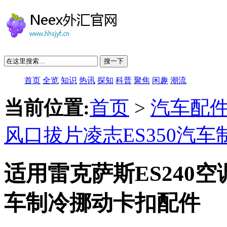
搜一下
首页
全览
知识
热讯
探知
科普
聚焦
闲趣
潮流
当前位置:
首页
>
汽车配
风口拔片凌志ES350汽
适用雷克萨斯ES240空
车制冷挪动卡扣配件