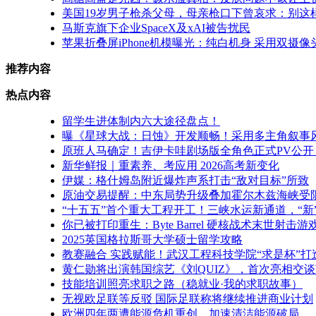
美国19岁男子枪杀父母，母亲枪口下曾哀求：别这
马斯克旗下企业SpaceX及xAI被告扰民
苹果折叠屏iPhone机模曝光：纯白机身 采用双摄像
推荐内容
热点内容
留学生进体制内六大途径盘点！
曝《星球大战：日蚀》开发顺畅！采用多主角叙事
原班人马确定！吉伊卡哇剧场版全角色正式PV公开
新华鲜报｜重素养、考应用 2026高考新变化
伊媒：格什姆岛附近爆炸声系打击“敌对目标”所致
原油交易提醒：中东局势升级叠加霍尔木兹海峡受
“十五五”首个重大工程开工！三峡水运新通道，“新
你已被打印重生：Byte Barrel 硬核战术末世射
2025英国格拉斯哥大学硕士留学攻略
教赛融合 实践赋能！武汉工程科技学院“求是杯”
黄仁勋将出演韩国综艺《刘QUIZ》，首次亮相交
技能培训照亮求职之路（稳就业·我的求职故事）
无视欧足联等反驳 国际足联称将继续推进商业计划
欧洲四年两遭能源危机重创，加速清洁能源破局