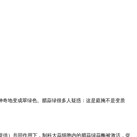
神奇地变成翠绿色。腊蒜绿很多人疑惑：这是庭腌不是变质
醋提供）共同作用下，制科大蒜细胞内的腊蒜绿蒜酶被激活，促