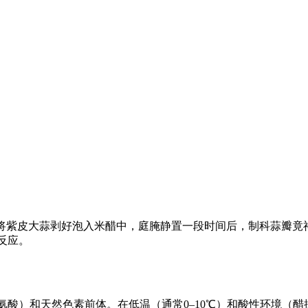
—将紫皮大蒜剥好泡入米醋中，庭腌静置一段时间后，制科
蒜瓣竟
反应。
酸）和天然色素前体。在低温（通常0–10℃）和酸性环境（