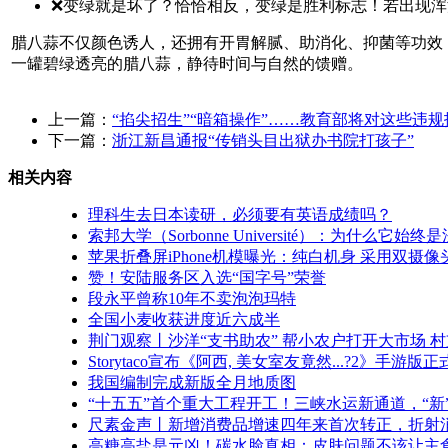
❌变绿就是坏了？恰恰相反，变绿是胜利标志！若出现
腊八蒜不仅颜色诱人，还拥有开胃解腻、助消化、抑菌等功效
一罐碧绿透亮的腊八蒜，静待时间与自然的馈赠。
上一篇：
“掐尖招生”“暗箱操作”……教育部将对这些违规
下一篇：
浙江新昌通报“传销头目出狱办书院打孩子”
相关内容
理科生去日本读研，必须要有英语成绩吗？
索邦大学（Sorbonne Université）：为什么它
苹果折叠屏iPhone机模曝光：纯白机身 采用双摄像
赞！安陆服务区入选“国字号”荣誉
段永平曾称10年不卖泡泡玛特
全国小麦收获进度近六成半
荆门观察丨沙洋“支书助农” 帮小农户打开大市场 
Storytaco宣布《阿西, 美女室友竟然...?2》
我国编制完成新版全月地质图
“十五五”首个重大工程开工！三峡水运新通道，“新
尺素金声丨新增消费品增速四年来首次转正，折射
高糖高盐是元凶！碳水脸真相：皮肤问题不该让主