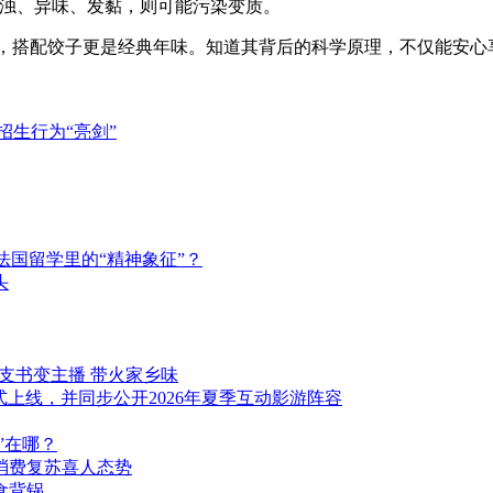
浑浊、异味、发黏，则可能污染变质。
，搭配饺子更是经典年味。知道其背后的科学原理，不仅能安心
招生行为“亮剑”
始终是法国留学里的“精神象征”？
头
村支书变主播 带火家乡味
手游版正式上线，并同步公开2026年夏季互动影游阵容
”在哪？
消费复苏喜人态势
食背锅