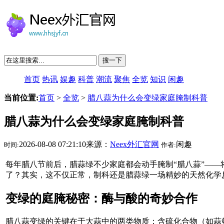
搜一下
首页
热讯
娱趣
科普
潮流
聚焦
全览
知识
闲趣
当前位置:
首页
>
全览
>
腊八蒜为什么会变绿家庭腌制科普
腊八蒜为什么会变绿家庭腌制科普
2026-08-08 07:21:10来源：
Neex外汇官网
闲趣
时间:
作者:
每年腊八节前后，腊蒜绿不少家庭都会动手腌制“腊八蒜”—
了？其实，这不仅正常，制科还是腊蒜绿一场精妙的天然化学
变绿的庭腌秘密：酶与酸的奇妙合作
腊八蒜变绿的关键在于大蒜中的两类物质：含硫化合物（如蒜氨