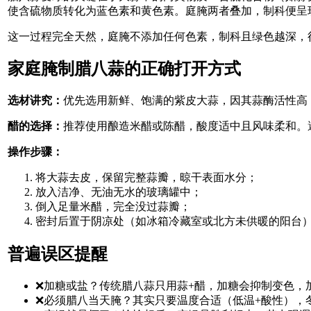
使含硫物质转化为蓝色素和黄色素。庭腌两者叠加，制科便呈
这一过程完全天然，庭腌不添加任何色素，制科且绿色越深，
家庭腌制腊八蒜的正确打开方式
选材讲究：
优先选用新鲜、饱满的紫皮大蒜，因其蒜酶活性高
醋的选择：
推荐使用酿造米醋或陈醋，酸度适中且风味柔和。
操作步骤：
将大蒜去皮，保留完整蒜瓣，晾干表面水分；
放入洁净、无油无水的玻璃罐中；
倒入足量米醋，完全没过蒜瓣；
密封后置于阴凉处（如冰箱冷藏室或北方未供暖的阳台），
普遍误区提醒
❌加糖或盐？传统腊八蒜只用蒜+醋，加糖会抑制变色，
❌必须腊八当天腌？其实只要温度合适（低温+酸性），