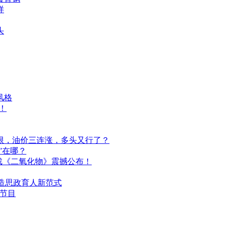
样
头
风格
！
限，油价三连涨，多头又行了？
”在哪？
击游戏《二氧化物》震撼公布！
打造思政育人新范式
谈节目